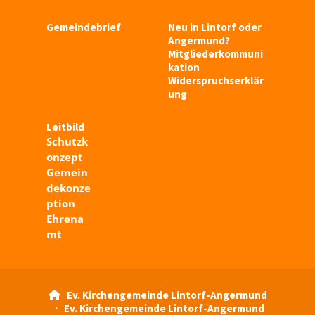
Gemeindebrief
Neu in Lintorf oder
Angermund?
Mitgliederkommuni
kation
Widerspruchserklär
ung
Leitbild
Schutzk
onzept
Gemein
dekonze
ption
Ehrena
mt
Ev. Kirchengemeinde Lintorf-Angermund

· Ev. Kirchengemeinde Lintorf-Angermund