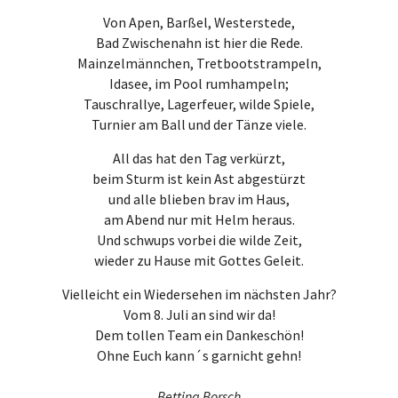
Von Apen, Barßel, Westerstede,
Bad Zwischenahn ist hier die Rede.
Mainzelmännchen, Tretbootstrampeln,
Idasee, im Pool rumhampeln;
Tauschrallye, Lagerfeuer, wilde Spiele,
Turnier am Ball und der Tänze viele.
All das hat den Tag verkürzt,
beim Sturm ist kein Ast abgestürzt
und alle blieben brav im Haus,
am Abend nur mit Helm heraus.
Und schwups vorbei die wilde Zeit,
wieder zu Hause mit Gottes Geleit.
Vielleicht ein Wiedersehen im nächsten Jahr?
Vom 8. Juli an sind wir da!
Dem tollen Team ein Dankeschön!
Ohne Euch kann´s garnicht gehn!
Bettina Borsch