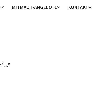
G
MITMACH-ANGEBOTE
KONTAKT
´..."