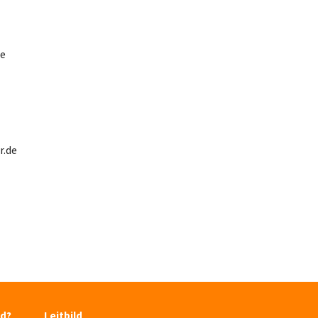
de
r.de
nd?
Leitbild