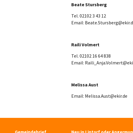
Beate Stursberg
Tel. 02102 3 43 12
Email: Beate.Stursberg@ekir.
Raili Volmert
Tel. 02102 16 64 838
Email: Raili_Anja.Volmert@eki
Melissa Aust
Email: Melissa.Aust@ekir.de
Gemeindebrief
Neu in Lintorf oder Angermu