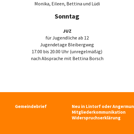
Monika, Eileen, Bettina und Lüdi
Sonntag
JUZ
für Jugendliche ab 12
Jugendetage Bleibergweg
17.00 bis 20.00 Uhr (unregelmäßig)
nach Absprache mit Bettina Borsch
Gemeindebrief
Neu in Lintorf oder Angermu
Mitgliederkommunikation
Widerspruchserklärung